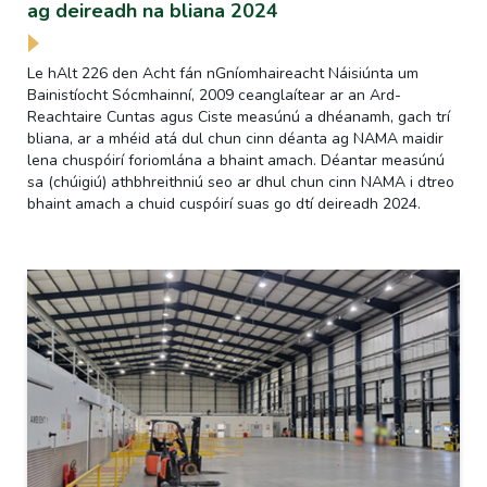
ag deireadh na bliana 2024
Le hAlt 226 den Acht fán nGníomhaireacht Náisiúnta um
Bainistíocht Sócmhainní, 2009 ceanglaítear ar an Ard-
Reachtaire Cuntas agus Ciste measúnú a dhéanamh, gach trí
bliana, ar a mhéid atá dul chun cinn déanta ag NAMA maidir
lena chuspóirí foriomlána a bhaint amach. Déantar measúnú
sa (chúigiú) athbhreithniú seo ar dhul chun cinn NAMA i dtreo
bhaint amach a chuid cuspóirí suas go dtí deireadh 2024.