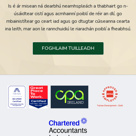
Is é ár misean ná dearbhú neamhspleách a thabhairt go n-
úsáidtear cistí agus acmhainní poiblí de réir an dlí, go
mbainistítear go ceart iad agus go dtugtar cúiseanna cearta
ina leith, mar aon le rannchuidiú le riarachán poiblí a fheabhsú.
FOGHLAIM TUILLEADH