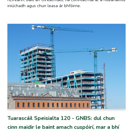
iniúchadh agus chun leasa ár bhfóirne.
Tuarascáil Speisialta 120 - GNBS: dul chun
cinn maidir le baint amach cuspóirí, mar a bhí