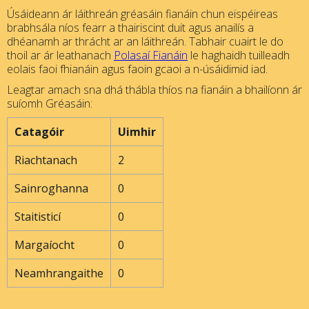
Úsáideann ár láithreán gréasáin fianáin chun eispéireas
brabhsála níos fearr a thairiscint duit agus anailís a
dhéanamh ar thrácht ar an láithreán. Tabhair cuairt le do
thoil ar ár leathanach
Polasaí Fianáin
le haghaidh tuilleadh
eolais faoi fhianáin agus faoin gcaoi a n-úsáidimid iad.
Leagtar amach sna dhá thábla thíos na fianáin a bhailíonn ár
suíomh Gréasáin:
Catagóir
Uimhir
Riachtanach
2
Sainroghanna
0
Staitisticí
0
Margaíocht
0
Neamhrangaithe
0