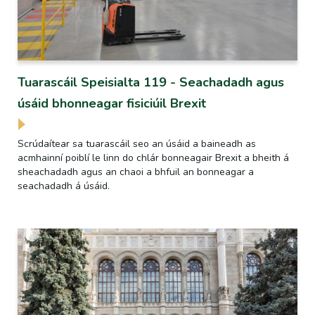
Tuarascáil Speisialta 119 - Seachadadh agus
úsáid bhonneagar fisiciúil Brexit
Scrúdaítear sa tuarascáil seo an úsáid a baineadh as
acmhainní poiblí le linn do chlár bonneagair Brexit a bheith á
sheachadadh agus an chaoi a bhfuil an bonneagar a
seachadadh á úsáid.