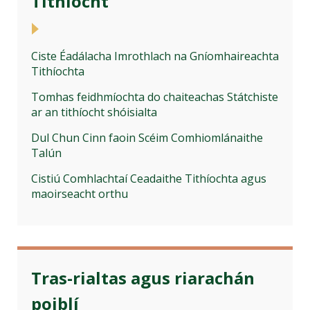
Tithíocht
Ciste Éadálacha Imrothlach na Gníomhaireachta
Tithíochta
Tomhas feidhmíochta do chaiteachas Státchiste
ar an tithíocht shóisialta
Dul Chun Cinn faoin Scéim Comhiomlánaithe
Talún
Cistiú Comhlachtaí Ceadaithe Tithíochta agus
maoirseacht orthu
Tras-rialtas agus riarachán
poiblí