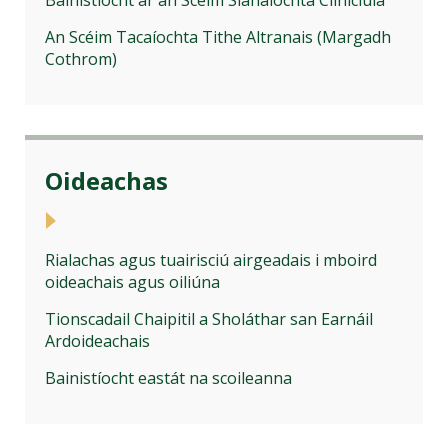
Bainistíocht ar an Scéim Slánaíochta Cliniciúla
An Scéim Tacaíochta Tithe Altranais (Margadh
Cothrom)
Oideachas
Rialachas agus tuairisciú airgeadais i mboird
oideachais agus oiliúna
Tionscadail Chaipitil a Sholáthar san Earnáil
Ardoideachais
Bainistíocht eastát na scoileanna