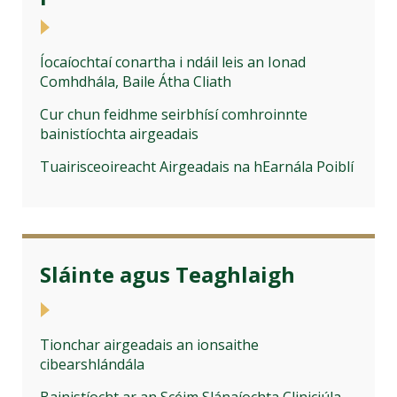
Íocaíochtaí conartha i ndáil leis an Ionad
Comhdhála, Baile Átha Cliath
Cur chun feidhme seirbhísí comhroinnte
bainistíochta airgeadais
Tuairisceoireacht Airgeadais na hEarnála Poiblí
Sláinte agus Teaghlaigh
Tionchar airgeadais an ionsaithe
cibearshlándála