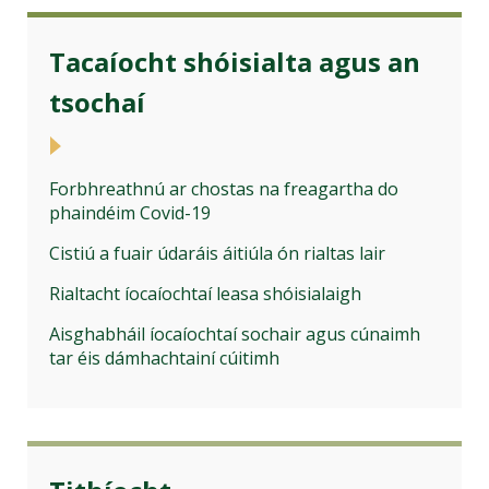
Tacaíocht shóisialta agus an
tsochaí
Forbhreathnú ar chostas na freagartha do
phaindéim Covid-19
Cistiú a fuair údaráis áitiúla ón rialtas lair
Rialtacht íocaíochtaí leasa shóisialaigh
Aisghabháil íocaíochtaí sochair agus cúnaimh
tar éis dámhachtainí cúitimh