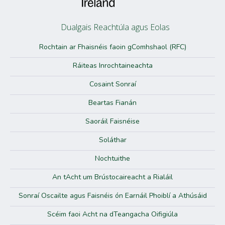
Dualgais Reachtúla agus Eolas
Rochtain ar Fhaisnéis faoin gComhshaol (RFC)
Ráiteas Inrochtaineachta
Cosaint Sonraí
Beartas Fianán
Saoráil Faisnéise
Soláthar
Nochtuithe
An tAcht um Brústocaireacht a Rialáil
Sonraí Oscailte agus Faisnéis ón Earnáil Phoiblí a Athúsáid
Scéim faoi Acht na dTeangacha Oifigiúla