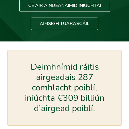
CÉ AIR A NDÉANAIMID INIÚCHTAÍ
AIMSIGH TUARASCÁIL
Deimhnímid ráitis
airgeadais 287
comhlacht poiblí,
iniúchta €309 billiún
d’airgead poiblí.