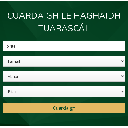
CUARDAIGH LE HAGHAIDH
TUARASCÁL
Eochairfhocal
Earnáil
Ábhar
Bliain