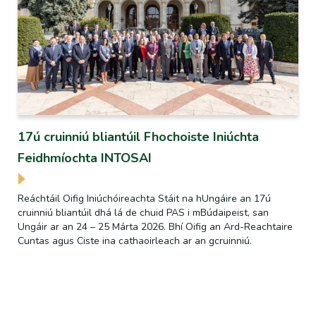
17ú cruinniú bliantúil Fhochoiste Iniúchta
Feidhmíochta INTOSAI
Reáchtáil Oifig Iniúchóireachta Stáit na hUngáire an 17ú
cruinniú bliantúil dhá lá de chuid PAS i mBúdaipeist, san
Ungáir ar an 24 – 25 Márta 2026. Bhí Oifig an Ard-Reachtaire
Cuntas agus Ciste ina cathaoirleach ar an gcruinniú.