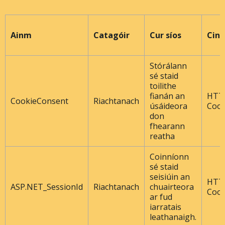
Ainm
Catagóir
Cur síos
Cine
Stórálann
sé staid
toilithe
fianán an
HTT
CookieConsent
Riachtanach
úsáideora
Cook
don
fhearann ​​
reatha
Coinníonn
sé staid
seisiúin an
HTT
ASP.NET_SessionId
Riachtanach
chuairteora
Cook
ar fud
iarratais
leathanaigh.