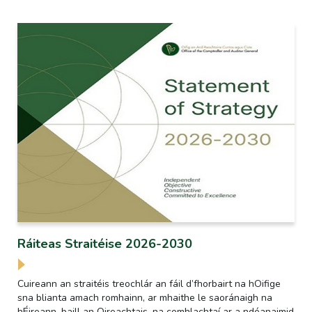
Ráiteas Straitéise 2026-2030
Cuireann an straitéis treochlár an fáil d’fhorbairt na hOifige
sna blianta amach romhainn, ar mhaithe le saoránaigh na
hÉireann, baill an Oireachtais, na comhlachtaí ar a ndéanaimid