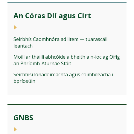
An Córas Dlí agus Cirt
Seirbhís Caomhnóra ad litem — tuarascáil
leantach
Moill ar tháillí abhcóide a bheith a n-íoc ag Oifig
an Phríomh-Aturnae Stáit
Seirbhísí lónadóireachta agus coimhdeacha i
bpríosúin
GNBS