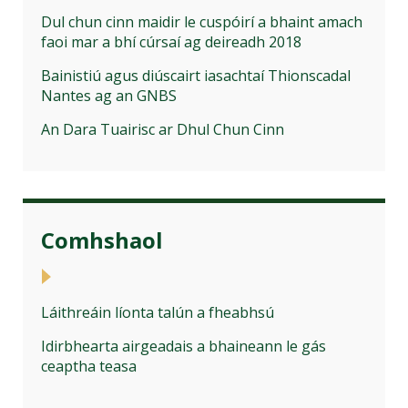
Dul chun cinn maidir le cuspóirí a bhaint amach
faoi mar a bhí cúrsaí ag deireadh 2018
Bainistiú agus diúscairt iasachtaí Thionscadal
Nantes ag an GNBS
An Dara Tuairisc ar Dhul Chun Cinn
Comhshaol
Láithreáin líonta talún a fheabhsú
Idirbhearta airgeadais a bhaineann le gás
ceaptha teasa