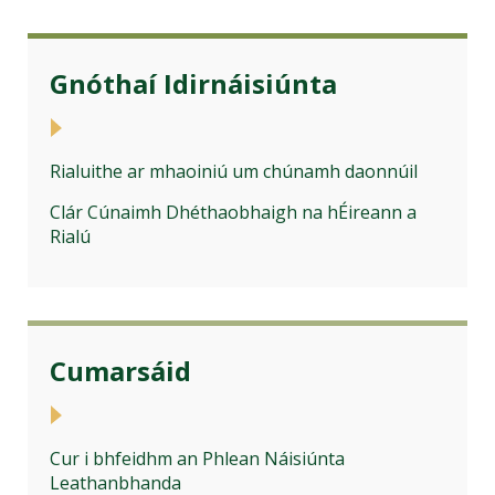
Gnóthaí Idirnáisiúnta
Rialuithe ar mhaoiniú um chúnamh daonnúil
Clár Cúnaimh Dhéthaobhaigh na hÉireann a
Rialú
Cumarsáid
Cur i bhfeidhm an Phlean Náisiúnta
Leathanbhanda