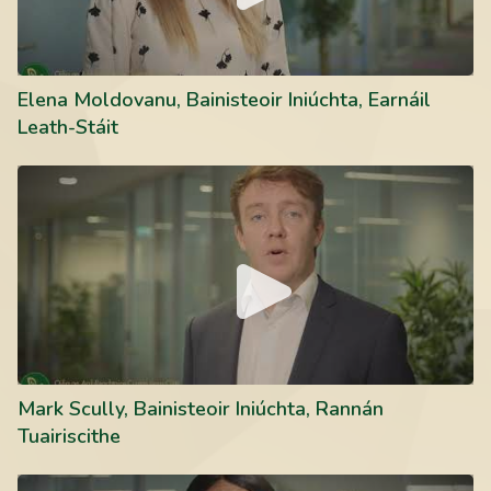
Elena Moldovanu, Bainisteoir Iniúchta, Earnáil
Leath-Stáit
Mark Scully, Bainisteoir Iniúchta, Rannán Tuairiscithe
Mark Scully, Bainisteoir Iniúchta, Rannán
Tuairiscithe
Olayinka Akinkuolie, Iniúchóir, Earnáil Leath-Stáit