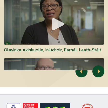
Olayinka Akinkuolie, Iniúchóir, Earnáil Leath-Stáit
Leigh Walsh, Iniúchóir faoi Oiliúint, Rannán Tuairiscithe
Previous
Next