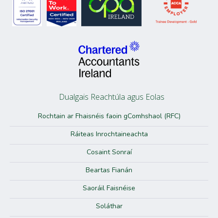
Leigh Walsh, Iniúchóir faoi Oiliúint, Rannán
Tuairiscithe
Elena Moldovanu, Bainisteoir Iniúchta, Earnáil Leath-Stáit
Dualgais Reachtúla agus Eolas
Rochtain ar Fhaisnéis faoin gComhshaol (RFC)
Ráiteas Inrochtaineachta
Elena Moldovanu, Bainisteoir Iniúchta, Earnáil
Cosaint Sonraí
Leath-Stáit
Beartas Fianán
Mark Scully, Bainisteoir Iniúchta, Rannán Tuairiscithe
Saoráil Faisnéise
Soláthar