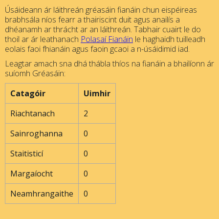
Úsáideann ár láithreán gréasáin fianáin chun eispéireas
brabhsála níos fearr a thairiscint duit agus anailís a
dhéanamh ar thrácht ar an láithreán. Tabhair cuairt le do
thoil ar ár leathanach
Polasaí Fianáin
le haghaidh tuilleadh
eolais faoi fhianáin agus faoin gcaoi a n-úsáidimid iad.
Leagtar amach sna dhá thábla thíos na fianáin a bhailíonn ár
suíomh Gréasáin:
Catagóir
Uimhir
Riachtanach
2
Sainroghanna
0
Staitisticí
0
Margaíocht
0
Neamhrangaithe
0