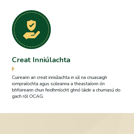
Mark Scully, Bainisteoir Iniúchta, Rannán
Tuairiscithe
Creat Inniúlachta
Olayinka Akinkuolie, Iniúchóir, Earnáil Leath-Stáit
Cuireann an creat inniúlachta in iúl na cnuasaigh
iompraíochta agus scileanna a theastaíonn ón
bhfoireann chun feidhmíocht ghnó láidir a chumasú do
gach ról OCAG.