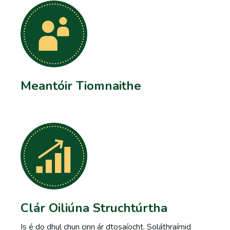
Meantóir Tiomnaithe
Clár Oiliúna Struchtúrtha
Is é do dhul chun cinn ár dtosaíocht. Soláthraímid