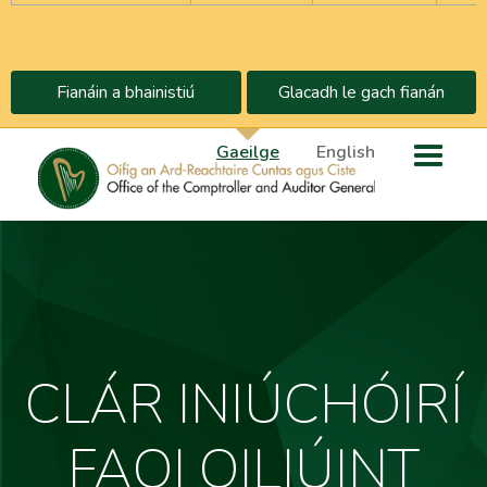
Fianáin a bhainistiú
Glacadh le gach fianán
Gaeilge
English
CLÁR INIÚCHÓIRÍ
FAOI OILIÚINT