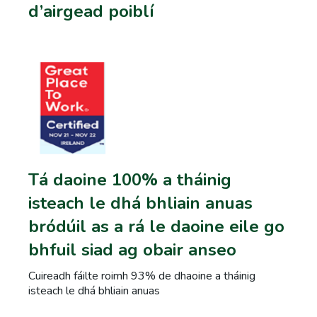
d’airgead poiblí
Tá daoine 100% a tháinig
isteach le dhá bhliain anuas
bródúil as a rá le daoine eile go
bhfuil siad ag obair anseo
Cuireadh fáilte roimh 93% de dhaoine a tháinig
Mark Scully, Bainisteoir Iniúchta, Rannán Tuairiscithe
isteach le dhá bhliain anuas