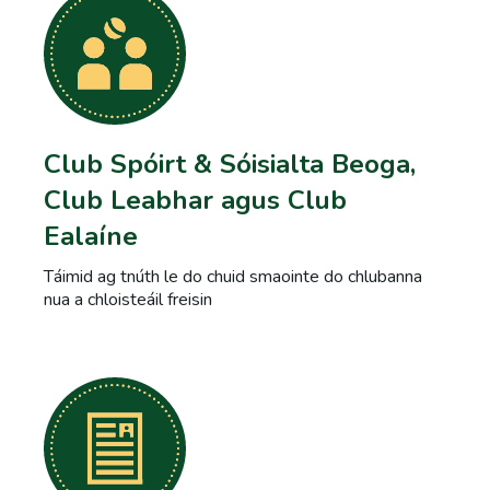
Club Spóirt & Sóisialta Beoga,
Club Leabhar agus Club
Ealaíne
Táimid ag tnúth le do chuid smaointe do chlubanna
nua a chloisteáil freisin