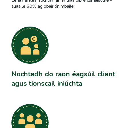
Lena náirítear rochtain ar mhúnla oibre cumaiscthe -
suas le 60% ag obair ón mbaile
Nochtadh do raon éagsúil cliant
agus tionscail iniúchta