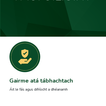
Gairme atá tábhachtach
Áit le fás agus difríocht a dhéanamh