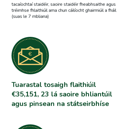
tacaíochtaí staidéir, saoire staidéir fheabhsaithe agus
tréimhse fhlaithiúil ama chun cáilíocht ghairmiúil a fháil
(suas le 7 mbliana)
Tuarastal tosaigh flaithiúil
€35,151, 23 lá saoire bhliantúil
agus pinsean na státseirbhíse