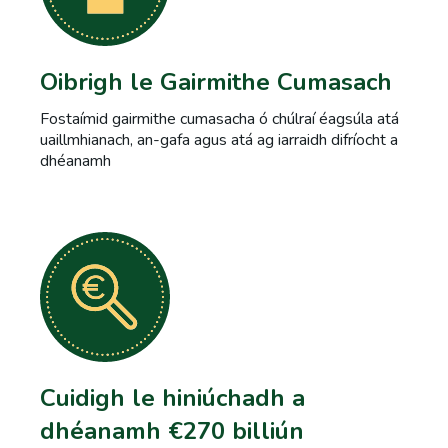
Oibrigh le Gairmithe Cumasach
Fostaímid gairmithe cumasacha ó chúlraí éagsúla atá
uaillmhianach, an-gafa agus atá ag iarraidh difríocht a
dhéanamh
Cuidigh le hiniúchadh a
dhéanamh €270 billiún