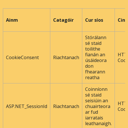
Ainm
Catagóir
Cur síos
Cine
Stórálann
sé staid
toilithe
fianán an
HTT
CookieConsent
Riachtanach
úsáideora
Cook
don
fhearann ​​
reatha
Coinníonn
sé staid
seisiúin an
HTT
ASP.NET_SessionId
Riachtanach
chuairteora
Cook
ar fud
iarratais
leathanaigh.