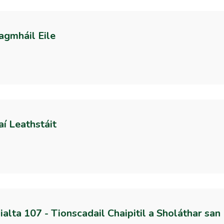
agmháil Eile
í Leathstáit
ialta 107 - Tionscadail Chaipitil a Sholáthar san