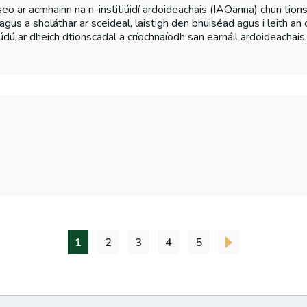
 seo ar acmhainn na n-institiúidí ardoideachais (IAOanna) chun tio
ú agus a sholáthar ar sceideal, laistigh den bhuiséad agus i leith a
údú ar dheich dtionscadal a críochnaíodh san earnáil ardoideachais
1
2
3
4
5