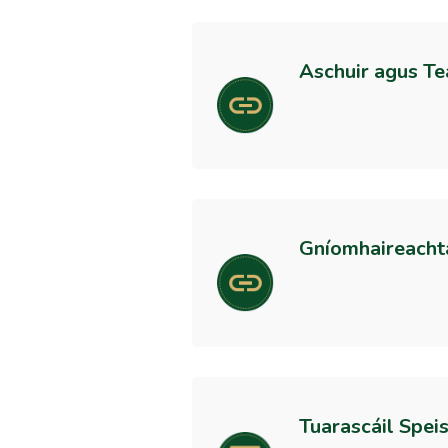
Aschuir agus Te
Gníomhaireachta
Tuarascáil Speis