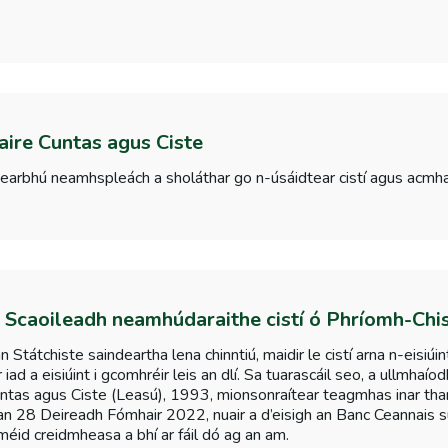
ire Cuntas agus Ciste
rbhú neamhspleách a sholáthar go n-úsáidtear cistí agus acmhainní
- Scaoileadh neamhúdaraithe cistí ó Phríomh-Chi
an Státchiste saindeartha lena chinntiú, maidir le cistí arna n-eis
iad a eisiúint i gcomhréir leis an dlí. Sa tuarascáil seo, a ullmhaío
tas agus Ciste (Leasú), 1993, mionsonraítear teagmhas inar tharl
n an 28 Deireadh Fómhair 2022, nuair a d’eisigh an Banc Ceannais 
méid creidmheasa a bhí ar fáil dó ag an am.