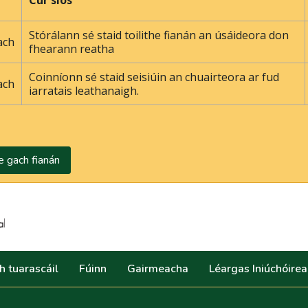
r
Cur síos
Stórálann sé staid toilithe fianán an úsáideora don
ach
fhearann ​​reatha
Coinníonn sé staid seisiúin an chuairteora ar fud
ach
iarratais leathanaigh.
e gach fianán
Search
h tuarascáil
Fúinn
Gairmeacha
Léargas Iniúchóire