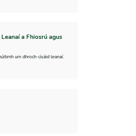
 Leanaí a Fhiosrú agus
húitimh um dhroch-úsáid leanaí.