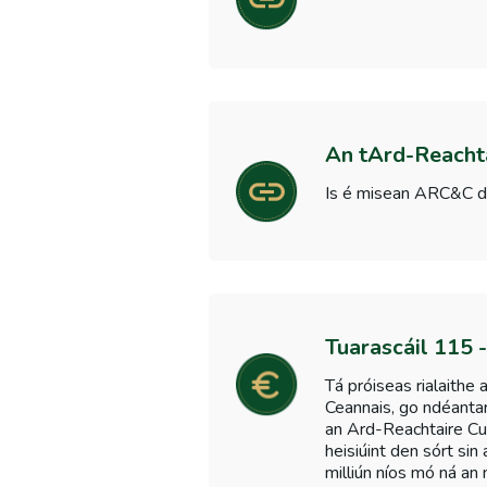
An tArd-Reachta
Is é misean ARC&C dea
Tuarascáil 115 
Tá próiseas rialaithe 
Ceannais, go ndéantar 
an Ard-Reachtaire Cun
heisiúint den sórt si
milliún níos mó ná an 