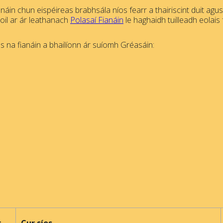
náin chun eispéireas brabhsála níos fearr a thairiscint duit agu
hoil ar ár leathanach
Polasaí Fianáin
le haghaidh tuilleadh eolais 
 na fianáin a bhailíonn ár suíomh Gréasáin: