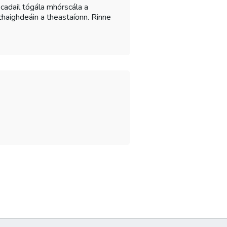
nscadail tógála mhórscála a
n chaighdeáin a theastaíonn. Rinne
.