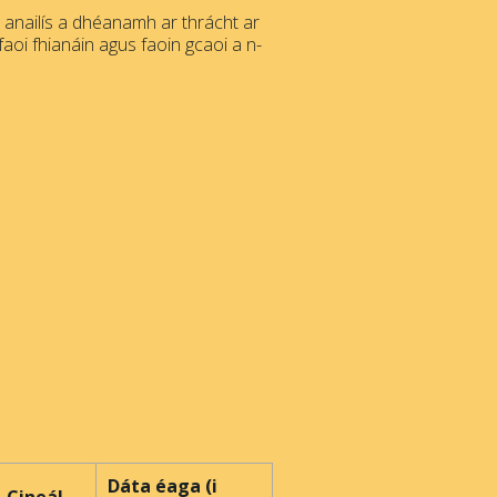
s anailís a dhéanamh ar thrácht ar
faoi fhianáin agus faoin gcaoi a n-
Dáta éaga (i