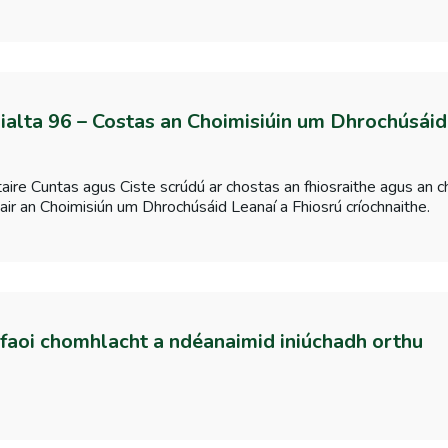
sialta 96 – Costas an Choimisiúin um Dhrochúsáid
ire Cuntas agus Ciste scrúdú ar chostas an fhiosraithe agus an c
air an Choimisiún um Dhrochúsáid Leanaí a Fhiosrú críochnaithe.
 faoi chomhlacht a ndéanaimid iniúchadh orthu