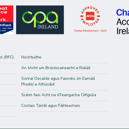
ol (RFC)
Nochtuithe
An tAcht um Brústocaireacht a Rialáil
Sonraí Oscailte agus Faisnéis ón Earnáil
Phoiblí a Athúsáid
Scéim faoi Acht na dTeangacha Oifigiúla
Costais Taistil agus Fáilteachais