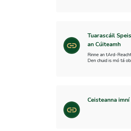
Tuarascáil Spei
an Cúiteamh
Rinne an tArd-Reachta
Den chuid is mó tá ob
Ceisteanna imní