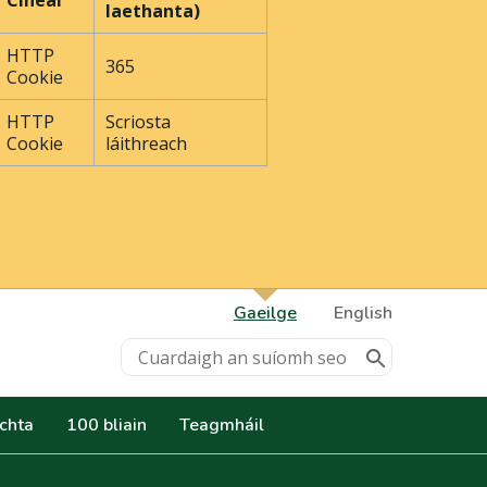
Cineál
laethanta)
HTTP
365
Cookie
HTTP
Scriosta
Cookie
láithreach
Gaeilge
English
achta
100 bliain
Teagmháil