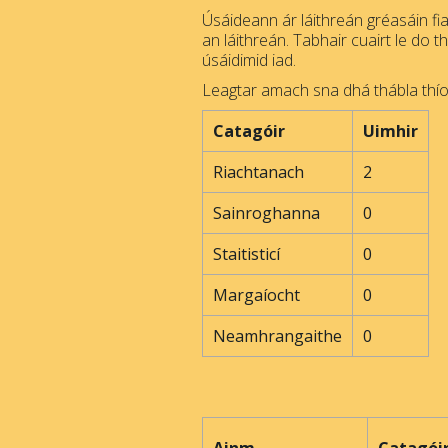
Úsáideann ár láithreán gréasáin fia
an láithreán. Tabhair cuairt le do t
úsáidimid iad.
Leagtar amach sna dhá thábla thíos
Catagóir
Uimhir
Riachtanach
2
Sainroghanna
0
Staitisticí
0
Margaíocht
0
Neamhrangaithe
0