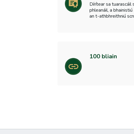
Dírítear sa tuarascáil
phleanáil, a bhainisti
an t-athbhreithniú scr
100 bliain