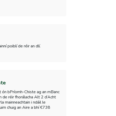
 poiblí de réir an dlí.
ste
iúint ón bPríomh-Chiste ag an mBanc
dh de réir fhorálacha Alt 2 d’Acht
a mainneachtain i ndáil le
suim chuig an Aire a bhí €738