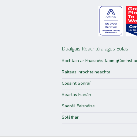
Dualgais Reachtúla agus Eolas
Rochtain ar Fhaisnéis faoin gComhsha
Ráiteas Inrochtaineachta
Cosaint Sonraí
Beartas Fianán
Saoráil Faisnéise
Soláthar