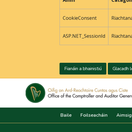
Ainm
Catagói
CookieConsent
Riachtan
ASP.NET_SessionId
Riachtan
Fianáin a bhainistiú
Glacadh l
Baile
Foilseacháin
Aimsig