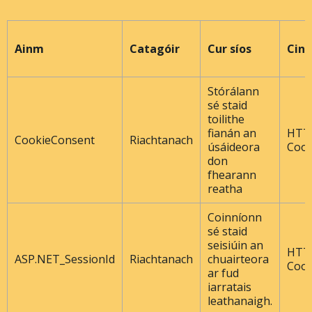
Ainm
Catagóir
Cur síos
Cine
Stórálann
sé staid
toilithe
fianán an
HTT
CookieConsent
Riachtanach
úsáideora
Cook
don
fhearann ​​
reatha
Coinníonn
sé staid
seisiúin an
HTT
ASP.NET_SessionId
Riachtanach
chuairteora
Cook
ar fud
iarratais
leathanaigh.