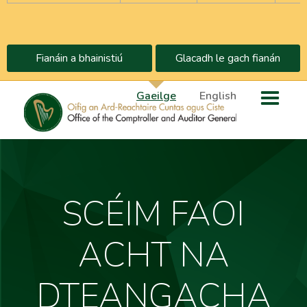
Fianáin a bhainistiú
Glacadh le gach fianán
Gaeilge
English
SCÉIM FAOI
ACHT NA
DTEANGACHA