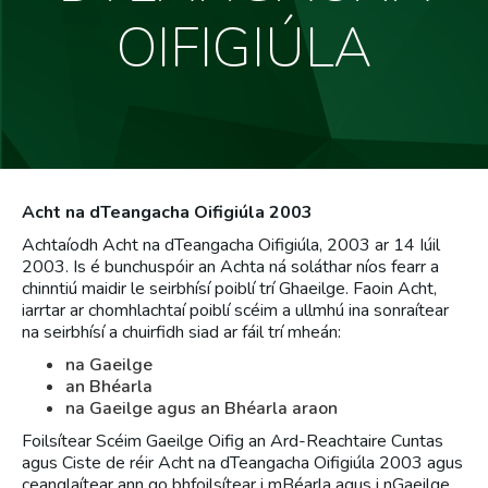
OIFIGIÚLA
Acht na dTeangacha Oifigiúla 2003
Achtaíodh Acht na dTeangacha Oifigiúla, 2003 ar 14 Iúil
2003. Is é bunchuspóir an Achta ná soláthar níos fearr a
chinntiú maidir le seirbhísí poiblí trí Ghaeilge. Faoin Acht,
iarrtar ar chomhlachtaí poiblí scéim a ullmhú ina sonraítear
na seirbhísí a chuirfidh siad ar fáil trí mheán:
na Gaeilge
an Bhéarla
na Gaeilge agus an Bhéarla araon
Foilsítear Scéim Gaeilge Oifig an Ard-Reachtaire Cuntas
agus Ciste de réir Acht na dTeangacha Oifigiúla 2003 agus
ceanglaítear ann go bhfoilsítear i mBéarla agus i nGaeilge