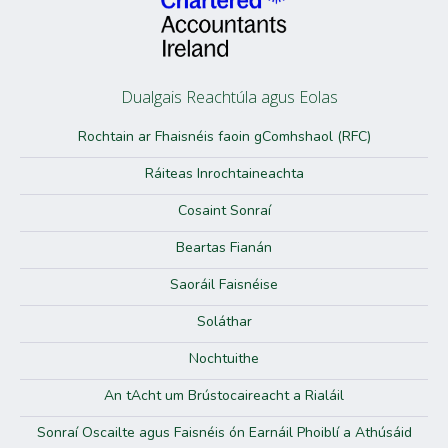
Dualgais Reachtúla agus Eolas
Rochtain ar Fhaisnéis faoin gComhshaol (RFC)
Ráiteas Inrochtaineachta
Cosaint Sonraí
Beartas Fianán
Saoráil Faisnéise
Soláthar
Nochtuithe
An tAcht um Brústocaireacht a Rialáil
Sonraí Oscailte agus Faisnéis ón Earnáil Phoiblí a Athúsáid