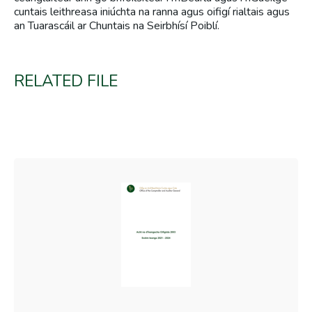
cuntais leithreasa iniúchta na ranna agus oifigí rialtais agus
an Tuarascáil ar Chuntais na Seirbhísí Poiblí.
RELATED FILE