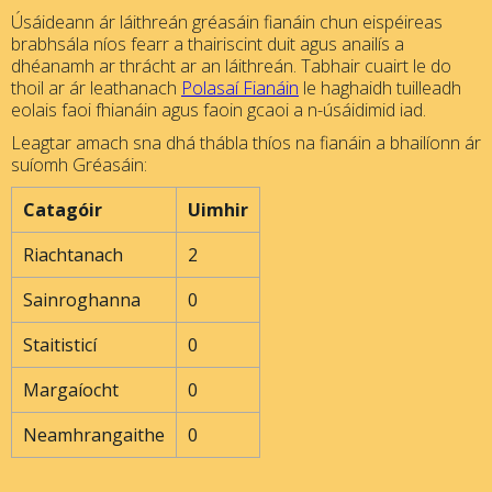
Úsáideann ár láithreán gréasáin fianáin chun eispéireas
brabhsála níos fearr a thairiscint duit agus anailís a
dhéanamh ar thrácht ar an láithreán. Tabhair cuairt le do
thoil ar ár leathanach
Polasaí Fianáin
le haghaidh tuilleadh
eolais faoi fhianáin agus faoin gcaoi a n-úsáidimid iad.
Leagtar amach sna dhá thábla thíos na fianáin a bhailíonn ár
suíomh Gréasáin:
Catagóir
Uimhir
Riachtanach
2
Sainroghanna
0
Staitisticí
0
Margaíocht
0
Neamhrangaithe
0