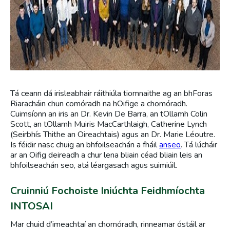
Tá ceann dá irisleabhair ráithiúla tiomnaithe ag an bhForas
Riaracháin chun comóradh na hOifige a chomóradh.
Cuimsíonn an iris an Dr. Kevin De Barra, an tOllamh Colin
Scott, an tOllamh Muiris MacCarthlaigh, Catherine Lynch
(Seirbhís Thithe an Oireachtais) agus an Dr. Marie Léoutre.
Is féidir nasc chuig an bhfoilseachán a fháil
anseo
. Tá lúcháir
ar an Oifig deireadh a chur lena bliain céad bliain leis an
bhfoilseachán seo, atá léargasach agus suimiúil.
Cruinniú Fochoiste Iniúchta Feidhmíochta
INTOSAI
Mar chuid d’imeachtaí an chomóradh, rinneamar óstáil ar