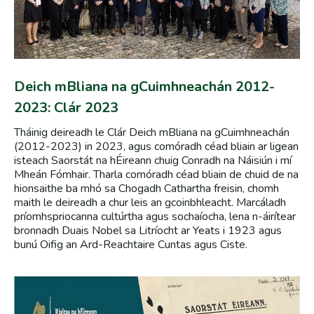
Deich mBliana na gCuimhneachán 2012-
2023: Clár 2023
Tháinig deireadh le Clár Deich mBliana na gCuimhneachán
(2012-2023) in 2023, agus comóradh céad bliain ar ligean
isteach Saorstát na hÉireann chuig Conradh na Náisiún i mí
Mheán Fómhair. Tharla comóradh céad bliain de chuid de na
hionsaithe ba mhó sa Chogadh Cathartha freisin, chomh
maith le deireadh a chur leis an gcoinbhleacht. Marcáladh
príomhspriocanna cultúrtha agus sochaíocha, lena n-áirítear
bronnadh Duais Nobel sa Litríocht ar Yeats i 1923 agus
bunú Oifig an Ard-Reachtaire Cuntas agus Ciste.