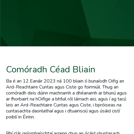
Comóradh Céad Bliain
Ba é an 12 Eanáir 2023 ná 100 bliain ó bunaíodh Oifig an
Ard-Reachtaire Cuntas agus Ciste go foirmiúil. Thug an
comóradh deis dúinn machnamh a dhéanamh ar bhunú agus
ar fhorbairt na hOifige a bhfuil ról lárnach aici, agus í ag tacú
leis an Ard-Reachtaire Cuntas agus Ciste, i bpróiseas na
cuntasachta daonlathaí agus i dtuairisciú agus úsáid cistí
poiblí in Éirinn.
Bhí clár gníomhaíochtaí againn chun an ócáid ​​shuntasach