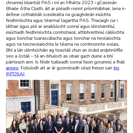
chruinniú bliantúil PAS i mí an Mhárta 2023 i gCaisleán
Bhaile Átha Cliath, áit ar pléadh roinnt príomhábhair, lena n-
áirítear cothabháil sceidealta na gcaighdeán iniúchta
feidhmíochta agus téarmaí tagartha PAS. Thacaigh cur i
láthair agus plé ar anailísíocht sonraí agus léirshamhlú,
iniúchadh feidhmíochta comhshaoil, athbhreithniú cáilíochta
agus tionchar tuarascálacha agus tionchar na heolaíochta
agus na teicneolaíochta le téama na comhroinnte eolais.
Bhí a lán ullmhúcháin ag teastáil chun an ócáid ​​ardphróifíle
seo a óstáil – tá an-bhuíoch as obair gach duine a bhí
páirteach ann. Is féidir tuilleadh sonraí faoin gcruinniú a fháil
anseo
. Foilsíodh alt ar ár gcomóradh céad freisin san
Iris
INTOSAI
.