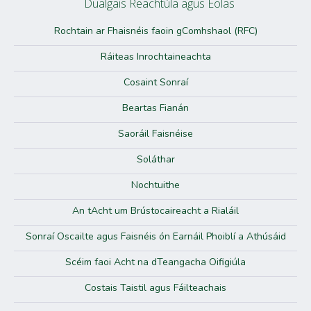
Dualgais Reachtúla agus Eolas
Rochtain ar Fhaisnéis faoin gComhshaol (RFC)
Ráiteas Inrochtaineachta
Cosaint Sonraí
Beartas Fianán
Saoráil Faisnéise
Soláthar
Nochtuithe
An tAcht um Brústocaireacht a Rialáil
Sonraí Oscailte agus Faisnéis ón Earnáil Phoiblí a Athúsáid
Scéim faoi Acht na dTeangacha Oifigiúla
Costais Taistil agus Fáilteachais