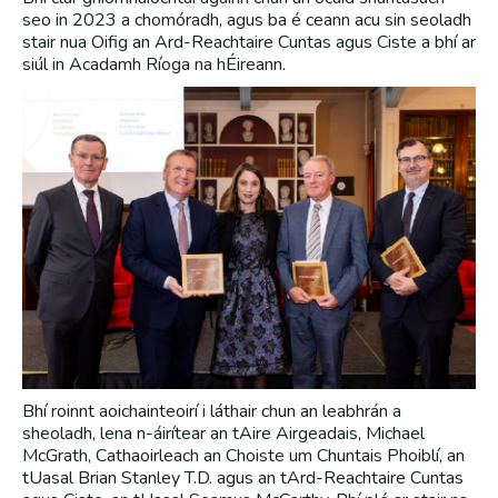
seo in 2023 a chomóradh, agus ba é ceann acu sin seoladh
stair nua Oifig an Ard-Reachtaire Cuntas agus Ciste a bhí ar
siúl in Acadamh Ríoga na hÉireann.
Bhí roinnt aoichainteoirí i láthair chun an leabhrán a
sheoladh, lena n-áirítear an tAire Airgeadais, Michael
McGrath, Cathaoirleach an Choiste um Chuntais Phoiblí, an
tUasal Brian Stanley T.D. agus an tArd-Reachtaire Cuntas