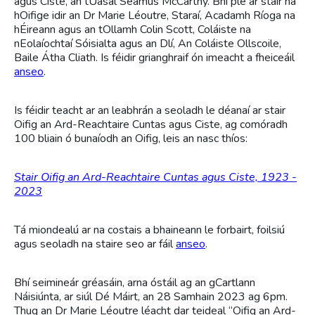
agus Ciste, an tUasal Seamus McCarthy. Bhí plé ar stair na
hOifige idir an Dr Marie Léoutre, Staraí, Acadamh Ríoga na
hÉireann agus an tOllamh Colin Scott, Coláiste na
nEolaíochtaí Sóisialta agus an Dlí, An Coláiste Ollscoile,
Baile Átha Cliath. Is féidir grianghraif ón imeacht a fheiceáil
anseo
.
Is féidir teacht ar an leabhrán a seoladh le déanaí ar stair
Oifig an Ard-Reachtaire Cuntas agus Ciste, ag comóradh
100 bliain ó bunaíodh an Oifig, leis an nasc thíos:
Stair Oifig an Ard-Reachtaire Cuntas agus Ciste, 1923 -
2023
Tá miondealú ar na costais a bhaineann le forbairt, foilsiú
agus seoladh na staire seo ar fáil
anseo
.
Bhí seimineár gréasáin, arna óstáil ag an gCartlann
Náisiúnta, ar siúl Dé Máirt, an 28 Samhain 2023 ag 6pm.
Thug an Dr Marie Léoutre léacht dar teideal “Oifig an Ard-