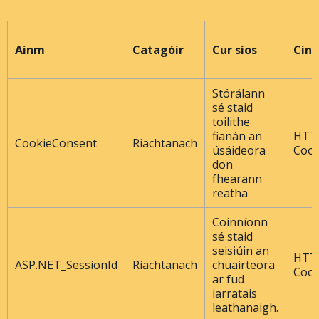
Ainm
Catagóir
Cur síos
Cine
Stórálann
sé staid
toilithe
fianán an
HTT
CookieConsent
Riachtanach
úsáideora
Cook
don
fhearann ​​
reatha
Coinníonn
sé staid
seisiúin an
HTT
ASP.NET_SessionId
Riachtanach
chuairteora
Cook
ar fud
iarratais
leathanaigh.