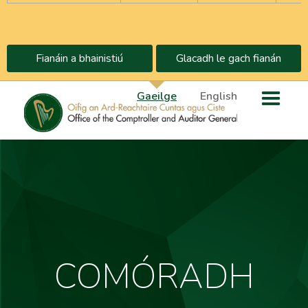
Fianáin a bhainistiú
Glacadh le gach fianán
Gaeilge
English
COMÓRADH