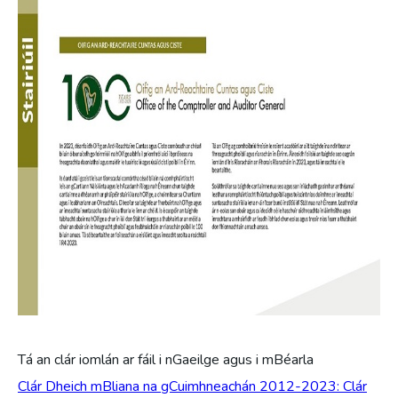
Tá an clár iomlán ar fáil i nGaeilge agus i mBéarla
Clár Dheich mBliana na gCuimhneachán 2012-2023: Clár