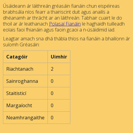
Úsáideann ár láithreán gréasáin fianáin chun eispéireas
brabhsála níos fearr a thairiscint duit agus anailís a
dhéanamh ar thrácht ar an láithreán. Tabhair cuairt le do
thoil ar ár leathanach
Polasaí Fianáin
le haghaidh tuilleadh
eolais faoi fhianáin agus faoin gcaoi a n-úsáidimid iad.
Leagtar amach sna dhá thábla thíos na fianáin a bhailíonn ár
suíomh Gréasáin:
Catagóir
Uimhir
Riachtanach
2
Sainroghanna
0
Staitisticí
0
Margaíocht
0
Neamhrangaithe
0