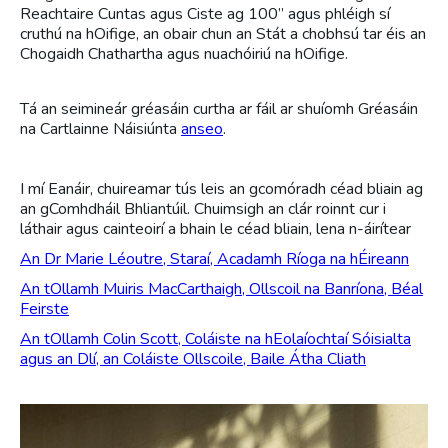
Reachtaire Cuntas agus Ciste ag 100” agus phléigh sí
cruthú na hOifige, an obair chun an Stát a chobhsú tar éis an
Chogaidh Chathartha agus nuachóiriú na hOifige.
Tá an seimineár gréasáin curtha ar fáil ar shuíomh Gréasáin
na Cartlainne Náisiúnta
anseo
.
I mí Eanáir, chuireamar tús leis an gcomóradh céad bliain ag
an gComhdháil Bhliantúil. Chuimsigh an clár roinnt cur i
láthair agus cainteoirí a bhain le céad bliain, lena n-áirítear
An Dr Marie Léoutre, Staraí, Acadamh Ríoga na hÉireann
An tOllamh Muiris MacCarthaigh, Ollscoil na Banríona, Béal
Feirste
An tOllamh Colin Scott, Coláiste na hEolaíochtaí Sóisialta
agus an Dlí, an Coláiste Ollscoile, Baile Átha Cliath