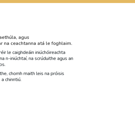
laethúla, agus
r na ceachtanna atá le foghlaim.
éir le caighdeáin iniúchóireachta
 na n-iniúchtaí, na scrúduithe agus an
os.
the, chomh maith leis na próisis
a chinntiú.