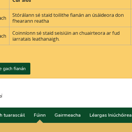
r
Cur síos
Stórálann sé staid toilithe fianán an úsáideora don
ach
fhearann ​​reatha
Coinníonn sé staid seisiúin an chuairteora ar fud
ach
iarratais leathanaigh.
e gach fianán
Search
h tuarascáil
Fúinn
Gairmeacha
Léargas Iniúchóire