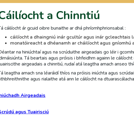
Cáilíocht a Chinntiú
Tá cáilíocht ár gcuid oibre bunaithe ar dhá phríomhphrionsabal :
cáilíocht a dhaingniú inár gcultúr agus inár gcleachtais 
monatóireacht a dhéanamh ar cháilíocht agus gníomhú a
Déantar na hiniúchtaí agus na scrúduithe airgeadais go léir i gcomhr
idirnáisiúnta. Tá beartais agus próisis i bhfeidhm againn le cáilíocht
tuairiscithe airgeadais a chinntiú, rudaí atá leagtha amach anseo thí
Tá leagtha amach sna léaráidí thíos na próisis iniúchta agus scrúdai
athbhreithnithe agus rialaithe atá ann le cáilíocht na dtuarascálacha 
Iniúchadh Airgeadais
Scrúdú agus Tuairisciú