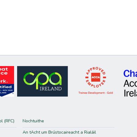
ol (RFC)
Nochtuithe
An tAcht um Brústocaireacht a Rialáil