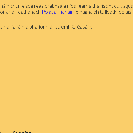
náin chun eispéireas brabhsála níos fearr a thairiscint duit agu
hoil ar ár leathanach
Polasaí Fianáin
le haghaidh tuilleadh eolais 
 na fianáin a bhailíonn ár suíomh Gréasáin: