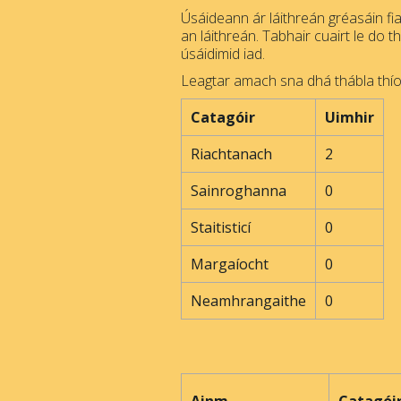
Úsáideann ár láithreán gréasáin fia
an láithreán. Tabhair cuairt le do t
úsáidimid iad.
Leagtar amach sna dhá thábla thíos
Catagóir
Uimhir
Riachtanach
2
Sainroghanna
0
Staitisticí
0
Margaíocht
0
Neamhrangaithe
0