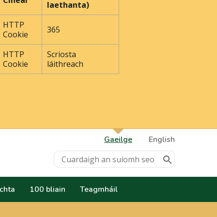
Cineál
laethanta)
HTTP
365
Cookie
HTTP
Scriosta
Cookie
láithreach
Gaeilge
English
achta
100 bliain
Teagmháil