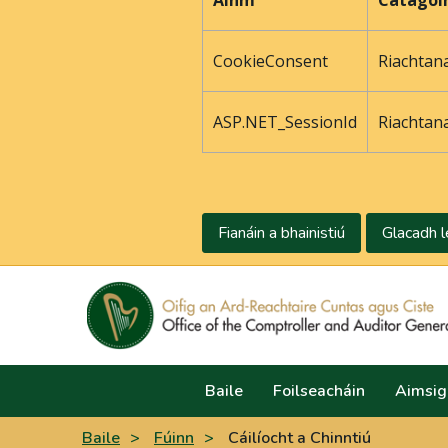
Ainm
Catagói
CookieConsent
Riachtan
ASP.NET_SessionId
Riachtan
Fianáin a bhainistiú
Glacadh l
Baile
Foilseacháin
Aimsig
Baile
>
Fúinn
>
Cáilíocht a Chinntiú