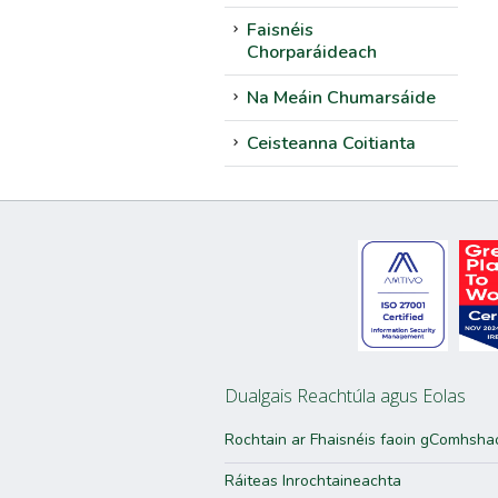
Faisnéis
Chorparáideach
Na Meáin Chumarsáide
Ceisteanna Coitianta
Dualgais Reachtúla agus Eolas
Rochtain ar Fhaisnéis faoin gComhsha
Ráiteas Inrochtaineachta