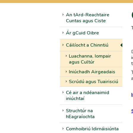
An tArd-Reachtaire
Cuntas agus Ciste
Ár gCuid Oibre
Cáilíocht a Chinntiú
Luachanna, Iompair
agus Cultúr
Iniúchadh Airgeadais
Scrúdú agus Tuairisciú
Cé air a ndéanaimid
iniúchtaí
Struchtúr na
hEagraíochta
Comhoibriú Idirnáisiúnta