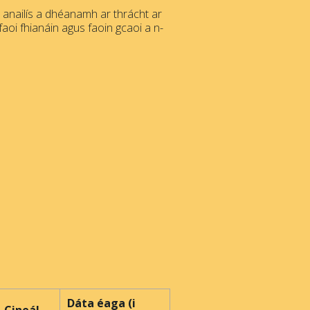
s anailís a dhéanamh ar thrácht ar
faoi fhianáin agus faoin gcaoi a n-
Dáta éaga (i