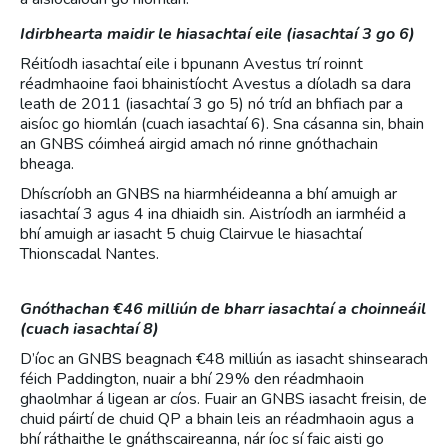
Idirbhearta maidir le hiasachtaí eile (iasachtaí 3 go 6)
Réitíodh iasachtaí eile i bpunann Avestus trí roinnt
réadmhaoine faoi bhainistíocht Avestus a díoladh sa dara
leath de 2011 (iasachtaí 3 go 5) nó tríd an bhfiach par a
aisíoc go hiomlán (cuach iasachtaí 6). Sna cásanna sin, bhain
an GNBS cóimheá airgid amach nó rinne gnóthachain
bheaga.
Dhíscríobh an GNBS na hiarmhéideanna a bhí amuigh ar
iasachtaí 3 agus 4 ina dhiaidh sin. Aistríodh an iarmhéid a
bhí amuigh ar iasacht 5 chuig Clairvue le hiasachtaí
Thionscadal Nantes.
Gnóthachan €46 milliún de bharr iasachtaí a choinneáil
(cuach iasachtaí 8)
D’íoc an GNBS beagnach €48 milliún as iasacht shinsearach
féich Paddington, nuair a bhí 29% den réadmhaoin
ghaolmhar á ligean ar cíos. Fuair an GNBS iasacht freisin, de
chuid páirtí de chuid QP a bhain leis an réadmhaoin agus a
bhí ráthaithe le gnáthscaireanna, nár íoc sí faic aisti go