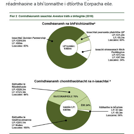
réadmhaoine a bhí lonnaithe i dtíortha Eorpacha eile.