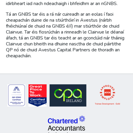
idirbheart iad nach ndeachaigh i bhfeidhm ar an nGNBS.
Tá an GNBS tar éis a rá nár cuireadh ar an eolas í faoi
cheapachán duine de na stiúrthóirí in Avestus (nárbh
fhéichiúnaí de chuid na GNBS é/í) mar stiúrthóir de chuid
Clairvue. Tar éis fiosrúchán a rinneadh le Clairvue le déanaí
áfach, tá an GNBS tar éis teacht ar an gconclúid nár tháinig
Clairvue chun bheith ina dhuine nasctha de chuid páirtithe
QP nó de chuid Avestus Capital Partners de thoradh an
cheapacháin.