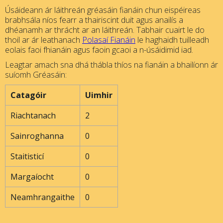
Úsáideann ár láithreán gréasáin fianáin chun eispéireas
brabhsála níos fearr a thairiscint duit agus anailís a
dhéanamh ar thrácht ar an láithreán. Tabhair cuairt le do
thoil ar ár leathanach
Polasaí Fianáin
le haghaidh tuilleadh
eolais faoi fhianáin agus faoin gcaoi a n-úsáidimid iad.
Leagtar amach sna dhá thábla thíos na fianáin a bhailíonn ár
suíomh Gréasáin:
Catagóir
Uimhir
Riachtanach
2
Sainroghanna
0
Staitisticí
0
Margaíocht
0
Neamhrangaithe
0