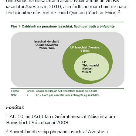
dhliteanas na hiasachtaí a aisíoc. Nuair a fuair an GNBS
iasachtaí Avestus in 2010, aicmíodh iad mar chuid de nasc
2
féichiúnaithe níos mó de chuid Quinlan (féach ar Fhíor).
Fonótaí:
1
Alt 10, an tAcht fán nGníomhaireacht Náisiúnta um
Bainistíocht Sócmhainní 2009.
2
Sainmhíniodh scóip phunann iasachtaí Avestus i