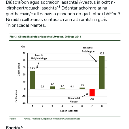
Diúscraíodh agus socraíodh iasachtaí Avestus in ocht n-
3
idirbheart/gcuach iasachtaí.
Déantar achoimre ar na
gnóthachain/caillteanais a ginneadh do gach bloc i bhFíor 3.
Ní raibh caillteanas suntasach ann ach amháin i gcás
Thionscadal Nantes.
Fonótaí: