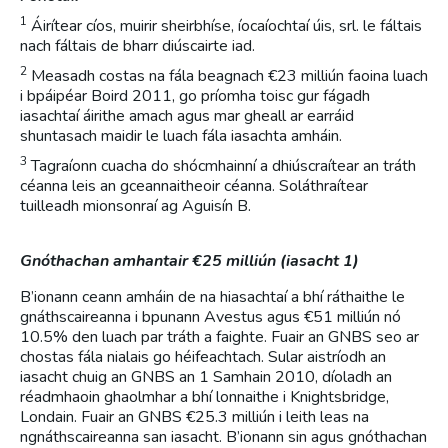
1
Áirítear cíos, muirir sheirbhíse, íocaíochtaí úis, srl. le fáltais
nach fáltais de bharr diúscairte iad.
2
Measadh costas na fála beagnach €23 milliún faoina luach
i bpáipéar Boird 2011, go príomha toisc gur fágadh
iasachtaí áirithe amach agus mar gheall ar earráid
shuntasach maidir le luach fála iasachta amháin.
3
Tagraíonn cuacha do shócmhainní a dhiúscraítear an tráth
céanna leis an gceannaitheoir céanna. Soláthraítear
tuilleadh mionsonraí ag Aguisín B.
Gnóthachan amhantair €25 milliún (iasacht 1)
B’ionann ceann amháin de na hiasachtaí a bhí ráthaithe le
gnáthscaireanna i bpunann Avestus agus €51 milliún nó
10.5% den luach par tráth a faighte. Fuair an GNBS seo ar
chostas fála nialais go héifeachtach. Sular aistríodh an
iasacht chuig an GNBS an 1 Samhain 2010, díoladh an
réadmhaoin ghaolmhar a bhí lonnaithe i Knightsbridge,
Londain. Fuair an GNBS €25.3 milliún i leith leas na
ngnáthscaireanna san iasacht. B’ionann sin agus gnóthachan