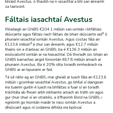
bhráid Avestus, ó thaobh na n-iasachtaí a bhí san áireamh
sa tairiscint.
Fáltais iasachtaí Avestus
Réadaigh an GNBS €204.1 milliún san iomlán i bhfáltais
1
diúscairte agus fáltais nach fáltais de bharr diúscairte iad
ó
phunann iasachtaí iomlán Avestus. Agus costas fála an
2
€123.6 milliún
á chur san áireamh, agus €12.7 milliún
thairis sin a d’airleac an GNBS, ba é €136.3 milliún an
eisíocaíocht iomlán ar na hiasachtaí. Dá thoradh sin, bhain an
GNBS barrachas airgid foriomlán €67.8 milliún amach ar
phunann Avestus. Ba é 20% ráta toraidh inmheánach na
GNBS ar an bpunann ar fad.
Tá sé ráite ag an GNBS, mar gheall ar luach fála an €123.6
milliún i gcomhair iasachtaí Avestus, go bhfuil sí daingean
ina tuairim gurbh é luach na bhfáltas a fuair sí an toradh
tráchtála ab fhearr arbh inbhainte amach an tráth sin agus
gur chuir chuir sí an straitéis, a d’fhaomh Bord na GNBS, i
ngníomh go hiomlán maidir le nasc iomlán Avestus a
dhiúscairt agus ní codanna difriúla ina bpíosaí.