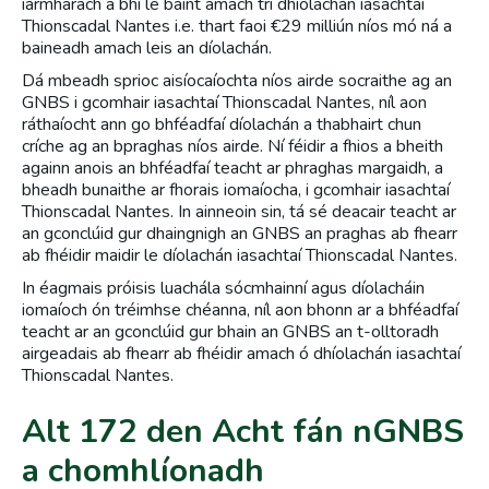
iarmharach a bhí le baint amach trí dhíolachán iasachtaí
Thionscadal Nantes i.e. thart faoi €29 milliún níos mó ná a
baineadh amach leis an díolachán.
Dá mbeadh sprioc aisíocaíochta níos airde socraithe ag an
GNBS i gcomhair iasachtaí Thionscadal Nantes, níl aon
ráthaíocht ann go bhféadfaí díolachán a thabhairt chun
críche ag an bpraghas níos airde. Ní féidir a fhios a bheith
againn anois an bhféadfaí teacht ar phraghas margaidh, a
bheadh bunaithe ar fhorais iomaíocha, i gcomhair iasachtaí
Thionscadal Nantes. In ainneoin sin, tá sé deacair teacht ar
an gconclúid gur dhaingnigh an GNBS an praghas ab fhearr
ab fhéidir maidir le díolachán iasachtaí Thionscadal Nantes.
In éagmais próisis luachála sócmhainní agus díolacháin
iomaíoch ón tréimhse chéanna, níl aon bhonn ar a bhféadfaí
teacht ar an gconclúid gur bhain an GNBS an t-olltoradh
airgeadais ab fhearr ab fhéidir amach ó dhíolachán iasachtaí
Thionscadal Nantes.
Alt 172 den Acht fán nGNBS
a chomhlíonadh