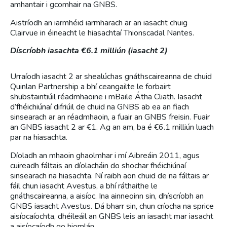
amhantair i gcomhair na GNBS.
Aistríodh an iarmhéid iarmharach ar an iasacht chuig
Clairvue in éineacht le hiasachtaí Thionscadal Nantes.
Díscríobh iasachta €6.1 milliún (iasacht 2)
Urraíodh iasacht 2 ar shealúchas gnáthscaireanna de chuid
Quinlan Partnership a bhí ceangailte le forbairt
shubstaintiúil réadmhaoine i mBaile Átha Cliath. Iasacht
d’fhéichiúnaí difriúil de chuid na GNBS ab ea an fiach
sinsearach ar an réadmhaoin, a fuair an GNBS freisin. Fuair
an GNBS iasacht 2 ar €1. Ag an am, ba é €6.1 milliún luach
par na hiasachta.
Díoladh an mhaoin ghaolmhar i mí Aibreáin 2011, agus
cuireadh fáltais an díolacháin do shochar fhéichiúnaí
sinsearach na hiasachta. Ní raibh aon chuid de na fáltais ar
fáil chun iasacht Avestus, a bhí ráthaithe le
gnáthscaireanna, a aisíoc. Ina ainneoinn sin, dhíscríobh an
GNBS iasacht Avestus. Dá bharr sin, chun críocha na sprice
aisíocaíochta, dhéileáil an GNBS leis an iasacht mar iasacht
a aisíocaíodh go hiomlán.