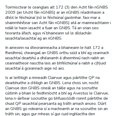
Toirmisctear le ceanglais alt 172 (3) den Acht fán nGNBS
2009 (an tAcht fán nGNBS) ar an nGNBS réadmhaoin a
dhíol le féichiúnaí (nó le féichiúnaí gaolmhar, faoi mar a
shainmhínítear san Acht fán nGNBS) atá ar mainneachtainn i
ndáil le haon iasacht a fuair an GNBS. Tá an srian seo
teoranta áfach, agus ní bhaineann sé le díolachán
iasachta/iasachtaí ag an nGNBS.
In aineoinn na dteorainneacha a bhaineann le halt 172 a
fheidhmiú, cheangail an GNBS orthu siúd a bhí ag ceannach
iasachtaí dearbhú a dhéanamh á dheimhniú nach raibh an
ceannaitheoir nasctha leis an bhféichiúnaí a raibh a c(h)uid
iasachtaí á gceannach aige nó aici.
Is ar leithligh a rinneadh Clairvue agus páirtithe QP na
dearbhuithe a d’éiligh an GNBS. Lena chois sin, nocht
Clairvue don GNBS cineál an táille agus na socruithe
cúitimh a bhain le feidhmíocht a bhí ag Avestus le Clairvue,
lena n-áirítear socruithe go bhfuasclódh roinnt páirtithe de
chuid QP iasachtaí pearsanta ag tráth amach anseo. Dúirt
an GNBS go ndearna sí a machnamh ar na socruithe sin an
tráth sin, agus gur mheas sí gur cuid inghlactha den