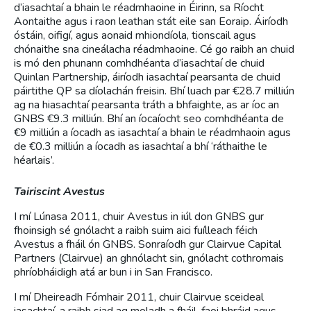
d’iasachtaí a bhain le réadmhaoine in Éirinn, sa Ríocht
Aontaithe agus i raon leathan stát eile san Eoraip. Áiríodh
óstáin, oifigí, agus aonaid mhiondíola, tionscail agus
chónaithe sna cineálacha réadmhaoine. Cé go raibh an chuid
is mó den phunann comhdhéanta d’iasachtaí de chuid
Quinlan Partnership, áiríodh iasachtaí pearsanta de chuid
páirtithe QP sa díolachán freisin. Bhí luach par €28.7 milliún
ag na hiasachtaí pearsanta tráth a bhfaighte, as ar íoc an
GNBS €9.3 milliún. Bhí an íocaíocht seo comhdhéanta de
€9 milliún a íocadh as iasachtaí a bhain le réadmhaoin agus
de €0.3 milliún a íocadh as iasachtaí a bhí ‘ráthaithe le
héarlais’.
Tairiscint Avestus
I mí Lúnasa 2011, chuir Avestus in iúl don GNBS gur
fhoinsigh sé gnólacht a raibh suim aici fuílleach féich
Avestus a fháil ón GNBS. Sonraíodh gur Clairvue Capital
Partners (Clairvue) an ghnólacht sin, gnólacht cothromais
phríobháidigh atá ar bun i in San Francisco.
I mí Dheireadh Fómhair 2011, chuir Clairvue sceideal
iasachtaí, a raibh siad ag moladh a fháil, faoi bhráid agus