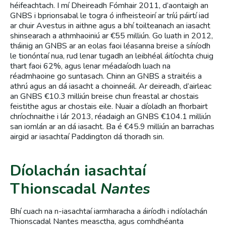
héifeachtach. I mí Dheireadh Fómhair 2011, d’aontaigh an
GNBS i bprionsabal le togra ó infheisteoirí ar tríú páirtí iad
ar chuir Avestus in aithne agus a bhí toilteanach an iasacht
shinsearach a athmhaoiniú ar €55 milliún. Go luath in 2012,
tháinig an GNBS ar an eolas faoi léasanna breise a síníodh
le tionóntaí nua, rud lenar tugadh an leibhéal áitíochta chuig
thart faoi 62%, agus lenar méadaíodh luach na
réadmhaoine go suntasach. Chinn an GNBS a straitéis a
athrú agus an dá iasacht a choinneáil. Ar deireadh, d’airleac
an GNBS €10.3 milliún breise chun freastal ar chostais
feistithe agus ar chostais eile. Nuair a díoladh an fhorbairt
chríochnaithe i lár 2013, réadaigh an GNBS €104.1 milliún
san iomlán ar an dá iasacht. Ba é €45.9 milliún an barrachas
airgid ar iasachtaí Paddington dá thoradh sin.
Díolachán iasachtaí
Thionscadal
Nantes
Bhí cuach na n-iasachtaí iarmharacha a áiríodh i ndíolachán
Thionscadal Nantes measctha, agus comhdhéanta