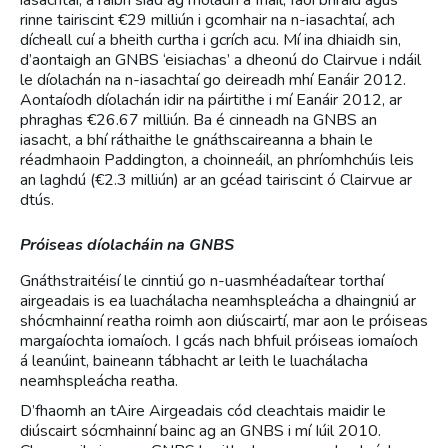
rinne tairiscint €29 milliún i gcomhair na n-iasachtaí, ach
dícheall cuí a bheith curtha i gcrích acu. Mí ina dhiaidh sin,
d’aontaigh an GNBS ‘eisiachas’ a dheonú do Clairvue i ndáil
le díolachán na n-iasachtaí go deireadh mhí Eanáir 2012.
Aontaíodh díolachán idir na páirtithe i mí Eanáir 2012, ar
phraghas €26.67 milliún. Ba é cinneadh na GNBS an
iasacht, a bhí ráthaithe le gnáthscaireanna a bhain le
réadmhaoin Paddington, a choinneáil, an phríomhchúis leis
an laghdú (€2.3 milliún) ar an gcéad tairiscint ó Clairvue ar
dtús.
Próiseas díolacháin na GNBS
Gnáthstraitéisí le cinntiú go n-uasmhéadaítear torthaí
airgeadais is ea luachálacha neamhspleácha a dhaingniú ar
shócmhainní reatha roimh aon diúscairtí, mar aon le próiseas
margaíochta iomaíoch. I gcás nach bhfuil próiseas iomaíoch
á leanúint, baineann tábhacht ar leith le luachálacha
neamhspleácha reatha.
D’fhaomh an tAire Airgeadais cód cleachtais maidir le
diúscairt sócmhainní bainc ag an GNBS i mí Iúil 2010.