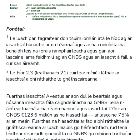
Fonótaí:
1
Le luach par, tagraítear don tsuim iomlán atá le híoc ag an
iasachtaí bunaithe ar na téarmaí agus ar na coinníollacha
bunaidh leis na forais rannpháirteacha agus gan aon
lascaine, arna feidhmiú ag an GNBS agus an iasacht á fáil, á
cur san áireamh.
2
Le Fíor 2.3 (leathanach 21) cuirtear míniú i láthair ar
iasachtaí a bhí ráthaithe le gnáthscaireanna.
Fuarthas iasachtaí Avestus ar aon dul le beartais agus
nósanna imeachta fála caighdeánacha na GNBS, lena n-
áirítear luachálacha réadmhaoine agus iasachtaí. D’íoc an
GNBS €123.6 milliún as na hiasachtaí — ar lascaine 75%
ar an meán. Fuarthas na hiasachtaí ar fad a bhí ráthaithe le
gnáthscaireanna ar luach nialais go héifeachtach, rud lena
léirítear dearcadh ginearálta na GNBS go mbíonn torthaí ar