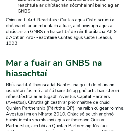
reachtúla ar dhíolachán sócmhainní bainc ag an
GNBS.
Chinn an t-Ard-Reachtaire Cuntas agus Ciste scrúdú a
dhéanamh ar an mbealach a fuair, a bhainistigh agus a
dhiúscair an GNBS na hiasachtaí de réir fhorálacha Alt 9
d’Acht an Ard-Reachtaire Cuntas agus Ciste (Leasú),
1993.
Mar a fuair an GNBS na
hiasachtaí
Bhí iasachtaí Thionscadal Nantes ina gcuid de phunann
iasachtaí níos mó a bhí á bainistiú ag gnólacht bainisteoirí
infheistíochta ar ar tugadh Avestus Capital Partners
(Avestus). Chruthaigh ceathrar príomhaithe de chuid
Quinlan Partnership (Páirtithe QP), ina raibh cúigear roimhe,
Avestus i mí an Mhárta 2010. Ghlac sé seilbh ar ghnó
bainistíochta sócmhainní agus ar fhoireann Quinlan
Partnership, ach bhí an Quinlan Partnership fós faoi