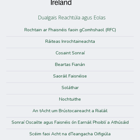
Dualgais Reachtúla agus Eolas
Rochtain ar Fhaisnéis faoin gComhshaol (RFC)
Ráiteas Inrochtaineachta
Cosaint Sonraí
Beartas Fianán
Saoráil Faisnéise
Soláthar
Nochtuithe
An tAcht um Brústocaireacht a Rialáil
Sonraí Oscailte agus Faisnéis ón Earnáil Phoiblí a Athúsáid
Scéim faoi Acht na dTeangacha Oifigiúla