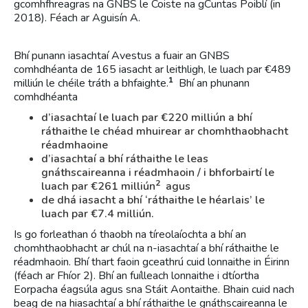
gcomhfhreagras na GNBS le Coiste na gCuntas Poiblí (in
2018). Féach ar Aguisín A.
Bhí punann iasachtaí Avestus a fuair an GNBS
comhdhéanta de 165 iasacht ar leithligh, le luach par €489
1
milliún le chéile tráth a bhfaighte.
Bhí an phunann
comhdhéanta
d’iasachtaí le luach par €220 milliún a bhí
ráthaithe le chéad mhuirear ar chomhthaobhacht
réadmhaoine
d’iasachtaí a bhí ráthaithe le leas
gnáthscaireanna i réadmhaoin / i bhforbairtí le
2
luach par €261 milliún
agus
de dhá iasacht a bhí ‘ráthaithe le héarlais’ le
luach par €7.4 milliún.
Is go forleathan ó thaobh na tíreolaíochta a bhí an
chomhthaobhacht ar chúl na n-iasachtaí a bhí ráthaithe le
réadmhaoin. Bhí thart faoin gceathrú cuid lonnaithe in Éirinn
(féach ar Fhíor 2). Bhí an fuílleach lonnaithe i dtíortha
Eorpacha éagsúla agus sna Stáit Aontaithe. Bhain cuid nach
beag de na hiasachtaí a bhí ráthaithe le gnáthscaireanna le