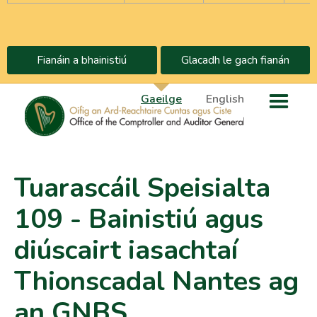
Fianáin a bhainistiú
Glacadh le gach fianán
Gaeilge
English
Tuarascáil Speisialta
109 - Bainistiú agus
diúscairt iasachtaí
Thionscadal Nantes ag
an GNBS