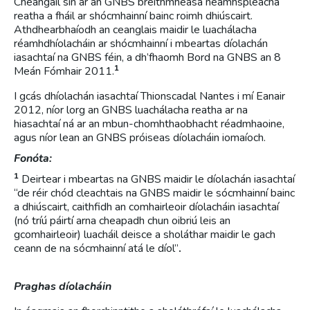
Cheangail sin ar an GNBS breithmheasa neamhspleácha
reatha a fháil ar shócmhainní bainc roimh dhiúscairt.
Athdhearbhaíodh an ceanglais maidir le luachálacha
réamhdhíolacháin ar shócmhainní i mbeartas díolachán
iasachtaí na GNBS féin, a dh’fhaomh Bord na GNBS an 8
1
Meán Fómhair 2011.
I gcás dhíolachán iasachtaí Thionscadal Nantes i mí Eanair
2012, níor lorg an GNBS luachálacha reatha ar na
hiasachtaí ná ar an mbun-chomhthaobhacht réadmhaoine,
agus níor lean an GNBS próiseas díolacháin iomaíoch.
Fonóta:
1
Deirtear i mbeartas na GNBS maidir le díolachán iasachtaí
“de réir chód cleachtais na GNBS maidir le sócmhainní bainc
a dhiúscairt, caithfidh an comhairleoir díolacháin iasachtaí
(nó tríú páirtí arna cheapadh chun oibriú leis an
gcomhairleoir) luacháil deisce a sholáthar maidir le gach
ceann de na sócmhainní atá le díol”
.
Praghas díolacháin