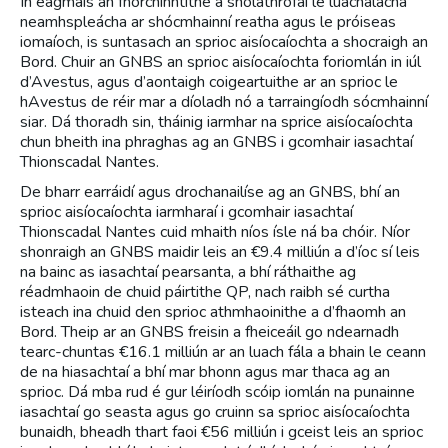
In éagmais an fhorchinntithe a sholáthrófaí le luachálacha
neamhspleácha ar shócmhainní reatha agus le próiseas
iomaíoch, is suntasach an sprioc aisíocaíochta a shocraigh an
Bord. Chuir an GNBS an sprioc aisíocaíochta foriomlán in iúl
d’Avestus, agus d’aontaigh coigeartuithe ar an sprioc le
hAvestus de réir mar a díoladh nó a tarraingíodh sócmhainní
siar. Dá thoradh sin, tháinig iarmhar na sprice aisíocaíochta
chun bheith ina phraghas ag an GNBS i gcomhair iasachtaí
Thionscadal Nantes.
De bharr earráidí agus drochanailíse ag an GNBS, bhí an
sprioc aisíocaíochta iarmharaí i gcomhair iasachtaí
Thionscadal Nantes cuid mhaith níos ísle ná ba chóir. Níor
shonraigh an GNBS maidir leis an €9.4 milliún a d’íoc sí leis
na bainc as iasachtaí pearsanta, a bhí ráthaithe ag
réadmhaoin de chuid páirtithe QP, nach raibh sé curtha
isteach ina chuid den sprioc athmhaoinithe a d’fhaomh an
Bord. Theip ar an GNBS freisin a fheiceáil go ndearnadh
tearc-chuntas €16.1 milliún ar an luach fála a bhain le ceann
de na hiasachtaí a bhí mar bhonn agus mar thaca ag an
sprioc. Dá mba rud é gur léiríodh scóip iomlán na punainne
iasachtaí go seasta agus go cruinn sa sprioc aisíocaíochta
bunaidh, bheadh thart faoi €56 milliún i gceist leis an sprioc