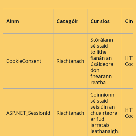
Ainm
Catagóir
Cur síos
Cine
Stórálann
sé staid
toilithe
fianán an
HTT
CookieConsent
Riachtanach
úsáideora
Cook
don
fhearann ​​
reatha
Coinníonn
sé staid
seisiúin an
HTT
ASP.NET_SessionId
Riachtanach
chuairteora
Cook
ar fud
iarratais
leathanaigh.