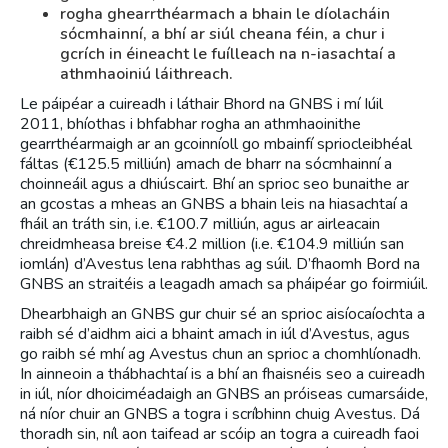
rogha ghearrthéarmach a bhain le díolacháin
sócmhainní, a bhí ar siúl cheana féin, a chur i
gcrích in éineacht le fuílleach na n-iasachtaí a
athmhaoiniú láithreach.
Le páipéar a cuireadh i láthair Bhord na GNBS i mí Iúil
2011, bhíothas i bhfabhar rogha an athmhaoinithe
gearrthéarmaigh ar an gcoinníoll go mbainfí spriocleibhéal
fáltas (€125.5 milliún) amach de bharr na sócmhainní a
choinneáil agus a dhiúscairt. Bhí an sprioc seo bunaithe ar
an gcostas a mheas an GNBS a bhain leis na hiasachtaí a
fháil an tráth sin, i.e. €100.7 milliún, agus ar airleacain
chreidmheasa breise €4.2 million (i.e. €104.9 milliún san
iomlán) d’Avestus lena rabhthas ag súil. D’fhaomh Bord na
GNBS an straitéis a leagadh amach sa pháipéar go foirmiúil.
Dhearbhaigh an GNBS gur chuir sé an sprioc aisíocaíochta a
raibh sé d’aidhm aici a bhaint amach in iúl d’Avestus, agus
go raibh sé mhí ag Avestus chun an sprioc a chomhlíonadh.
In ainneoin a thábhachtaí is a bhí an fhaisnéis seo a cuireadh
in iúl, níor dhoiciméadaigh an GNBS an próiseas cumarsáide,
ná níor chuir an GNBS a togra i scríbhinn chuig Avestus. Dá
thoradh sin, níl aon taifead ar scóip an togra a cuireadh faoi