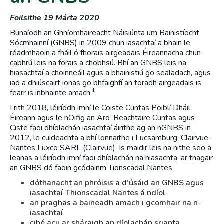
Foilsithe 19 Márta 2020
Bunaíodh an Ghníomhaireacht Náisiúnta um Bainistíocht
Sócmhainní (GNBS) in 2009 chun iasachtaí a bhain le
réadmhaoin a fháil ó fhorais airgeadais Éireannacha chun
cabhrú leis na forais a chobhsú. Bhí an GNBS leis na
hiasachtaí a choinneáil agus a bhainistiú go sealadach, agus
iad a dhiúscairt ionas go bhfaighfí an toradh airgeadais is
1
fearr is inbhainte amach.
I rith 2018, léiríodh imní le Coiste Cuntas Poiblí Dháil
Éireann agus le hOifig an Ard-Reachtaire Cuntas agus
Ciste faoi dhíolachán iasachtaí áirithe ag an nGNBS in
2012, le cuideachta a bhí lonnaithe i Lucsamburg, Clairvue-
Nantes Luxco SARL (Clairvue). Is maidir leis na nithe seo a
leanas a léiríodh imní faoi dhíolachán na hiasachta, ar thagair
an GNBS dó faoin gcódainm Tionscadal Nantes
dóthanacht an phróisis a d’úsáid an GNBS agus
iasachtaí Thionscadal Nantes á ndíol
an praghas a baineadh amach i gcomhair na n-
iasachtaí
cibé acu ar sháraigh an díolachán srianta