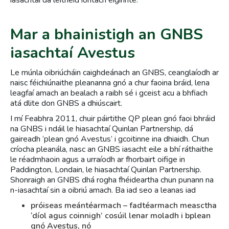
iasachtaí dá leithéid iontach éiginnte.
Mar a bhainistigh an GNBS
iasachtaí Avestus
Le múnla oibriúcháin caighdeánach an GNBS, ceanglaíodh ar
naisc féichiúnaithe pleananna gnó a chur faoina bráid, lena
leagfaí amach an bealach a raibh sé i gceist acu a bhfiach
atá dlite don GNBS a dhiúscairt.
I mí Feabhra 2011, chuir páirtithe QP plean gnó faoi bhráid
na GNBS i ndáil le hiasachtaí Quinlan Partnership, dá
gaireadh ‘plean gnó Avestus’ i gcoitinne ina dhiaidh. Chun
críocha pleanála, nasc an GNBS iasacht eile a bhí ráthaithe
le réadmhaoin agus a urraíodh ar fhorbairt oifige in
Paddington, Londain, le hiasachtaí Quinlan Partnership.
Shonraigh an GNBS dhá rogha fhéideartha chun punann na
n-iasachtaí sin a oibriú amach. Ba iad seo a leanas iad
próiseas meántéarmach – fadtéarmach measctha
‘díol agus coinnigh’ cosúil lenar moladh i bplean
gnó Avestus, nó