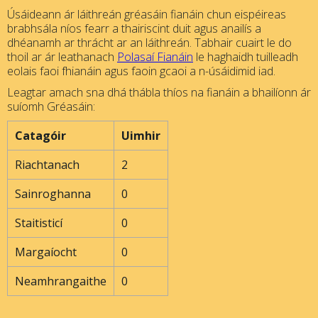
Úsáideann ár láithreán gréasáin fianáin chun eispéireas
brabhsála níos fearr a thairiscint duit agus anailís a
dhéanamh ar thrácht ar an láithreán. Tabhair cuairt le do
thoil ar ár leathanach
Polasaí Fianáin
le haghaidh tuilleadh
eolais faoi fhianáin agus faoin gcaoi a n-úsáidimid iad.
Leagtar amach sna dhá thábla thíos na fianáin a bhailíonn ár
suíomh Gréasáin:
Catagóir
Uimhir
Riachtanach
2
Sainroghanna
0
Staitisticí
0
Margaíocht
0
Neamhrangaithe
0