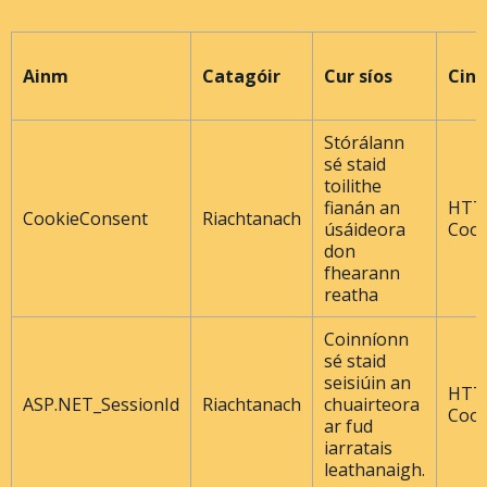
Ainm
Catagóir
Cur síos
Cine
Stórálann
sé staid
toilithe
fianán an
HTT
CookieConsent
Riachtanach
úsáideora
Cook
don
fhearann ​​
reatha
Coinníonn
sé staid
seisiúin an
HTT
ASP.NET_SessionId
Riachtanach
chuairteora
Cook
ar fud
iarratais
leathanaigh.