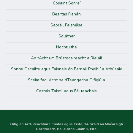
Cosaint Sonraí
Beartas Fianán
Saoráil Faisnéise
Soláthar
Nochtuithe
An tAcht um Brústocaireacht a Rialáil
Sonraí Oscailte agus Faisnéis ón Earnáil Phoiblí a Athúsáid
Scéim faoi Acht na dTeangacha Oifigiúla
Costais Taistil agus Fáilteachais
Oifig an Ard-Reachtaire Cuntas agus Ciste, 3A Sráid an Mhéaraigh
Uachtarach, Baile Átha Cliath 1, Éire,