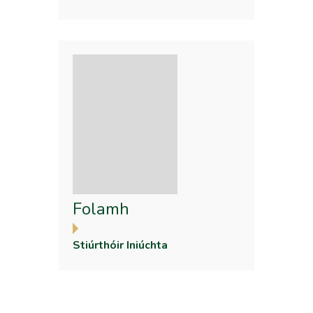
Folamh
Stiúrthóir Iniúchta