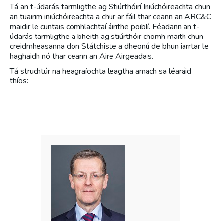
Tá an t-údarás tarmligthe ag Stiúrthóirí Iniúchóireachta chun
an tuairim iniúchóireachta a chur ar fáil thar ceann an ARC&C
maidir le cuntais comhlachtaí áirithe poiblí. Féadann an t-
údarás tarmligthe a bheith ag stiúrthóir chomh maith chun
creidmheasanna don Státchiste a dheonú de bhun iarrtar le
haghaidh nó thar ceann an Aire Airgeadais.
Tá struchtúr na heagraíochta leagtha amach sa léaráid
thíos: