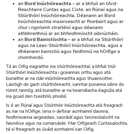
an
Bord Iniúchóireachta
– ar a bhfuil an tArd-
Reachtaire Cuntas agus Ciste, an Rúnaí agus na
Stiúrthóirí Iniúchóireachta. Déanann an Bord
Iniúchóireachta maoirseacht ar fhorbairt agus ar
chur i ngníomh straitéisí agus déanann
athbhreithniú ar an bhfeidhmíocht oibriúcháin.
an
Bord Bainistíochta
– ar a bhfuil na Stiúrthóirí
agus na Leas-Stiúrthóirí Iniúchóireachta, agus a
dhéanann bainistiú agus feidhmiú na hOifige a
chomhordú.
Tá an Oifig eagraithe ina stiúrthóireachtaí, a bhfuil triúr
Stiúrthóirí Iniúchóireachta i gceannas orthu agus atá
bunaithe ar na cláir iniúchóireachta agus thuairiscithe.
Laistigh de gach stiúrthóireacht, sanntar punanna oibre do
roinnt rannóg, atá bunaithe ar na hearnálacha éagsúla atá
ina gcuid den tseirbhís phoiblí.
Is é an Rúnaí agus Stiúrthóir Iniúchóireachta atá freagrach
as riar na hOifige, lena n-áirítear acmhainní daonna,
feidhmeanna airgeadais, saoráidí agus teicneolaíocht na
faisnéise agus na cumarsáide. Mar Oifigeach Cuntasaíochta,
tá sí freagrach as úsáid acmhainní san Oifig.