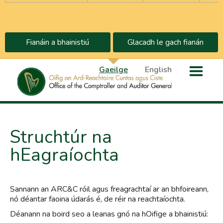
Fianáin a bhainistiú
Glacadh le gach fianán
Gaeilge
English
Struchtúr na
hEagraíochta
Sannann an ARC&C róil agus freagrachtaí ar an bhfoireann,
nó déantar faoina údarás é, de réir na reachtaíochta.
Déanann na boird seo a leanas gnó na hOifige a bhainistiú: